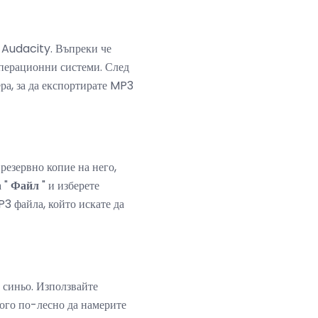
а Audacity. Въпреки че
операционни системи. След
ра, за да експортирате MP3
резервно копие на него,
а "
Файл
" и изберете
P3 файла, който искате да
 синьо. Използвайте
ного по-лесно да намерите