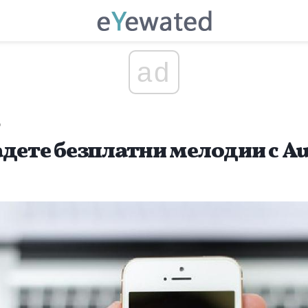
ad
о
адете безплатни мелодии с Au