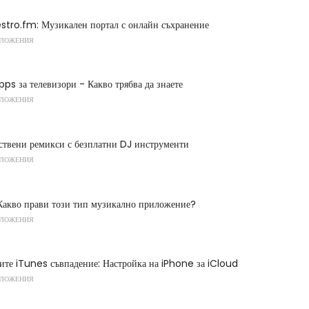
stro.fm: Музикален портал с онлайн съхранение
ИЛОЖЕНИЯ
s за телевизори - Какво трябва да знаете
ИЛОЖЕНИЯ
ствени ремикси с безплатни DJ инструменти
ИЛОЖЕНИЯ
 Какво прави този тип музикално приложение?
ИЛОЖЕНИЯ
ите iTunes съвпадение: Настройка на iPhone за iCloud
ИЛОЖЕНИЯ