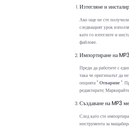
Изтегляне и инстали
Ако още не сте получил
следващият урок използ
като го изтеглите и инс
файлове.
Импортиране на MP3
Преди да работите с еди
така че оригиналът да не
опцията "
Отваряне
". П
редактирате; Маркирайте
Създаване на MP3 м
След като сте импортира
инструмента за мащабира