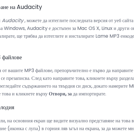
ране на Audacity
и
Audacity
, можете да изтеглите последната версия от уеб сайт
ва Windows, Audacity е достъпен за Mac OS X, Linux и други 
талирате, ще трябва да изтеглите и инсталирате Lame MP3 енкоде
 файлове
н от вашите MP3 файлове, препоръчително е първо да направите 
 се презаписва. След като направите това, кликнете върху раздел
регледайте съдържанието на твърдия си диск, докато намерите M
 това и кликнете върху
Отвори, за
да импортирате.
елодия
ли, на основния екран ще видите визуално представяне на това в
не (иконка с лупа) в горния ляв ъгъл на екрана, за да можете м