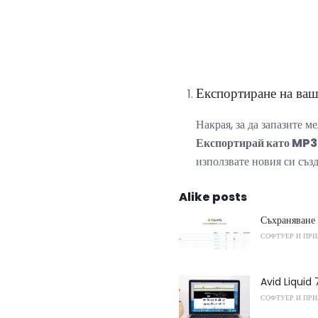
Експортиране на ва
Накрая, за да запазите м
Експортирай като MP3 .
използвате новия си съз
Alike posts
Съхраняване 
СОФТУЕР И ПР
Avid Liquid 
СОФТУЕР И ПР