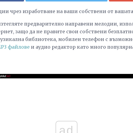
одии чрез изработване на ваши собствени от вашат
 изтегляте предварително направени мелодии, изпо
рнет, защо да не правите свои собствени безплатно
музикална библиотека, мобилен телефон с възможн
P3 файлове
и аудио редактор като много популярна
ad