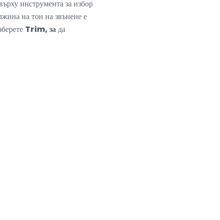
 върху инструмента за избор
лжина на тон на звънене е
зберете
Trim, за
да