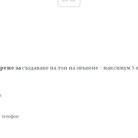
реме за
създаване на тон на звънене - максимум 5 
р
 телефон