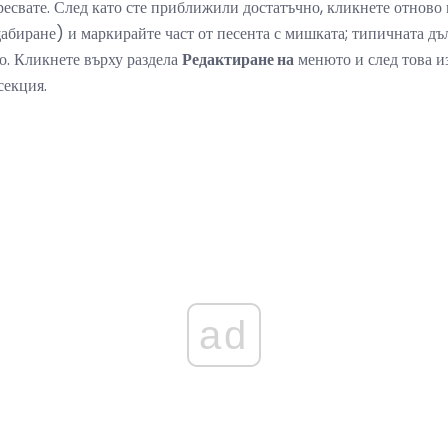
аресвате. След като сте приближили достатъчно, кликнете отново
абиране) и маркирайте част от песента с мишката; типичната дъ
о. Кликнете върху раздела
Редактиране на
менюто и след това и
секция.
ad