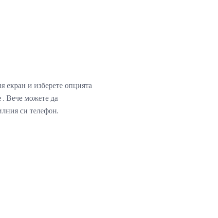
я екран и изберете опцията
е
. Вече можете да
илния си телефон.