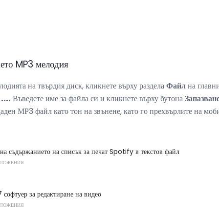
шето MP3 мелодия
елодията на твърдия диск, кликнете върху раздела
Файл
на главни
...
Въведете име за файла си и кликнете върху бутона
Запазван
даден МР3 файл като тон на звънене, като го прехвърлите на моб
на съдържанието на списък за печат Spotify в текстов файл
ИЛОЖЕНИЯ
7 софтуер за редактиране на видео
ИЛОЖЕНИЯ