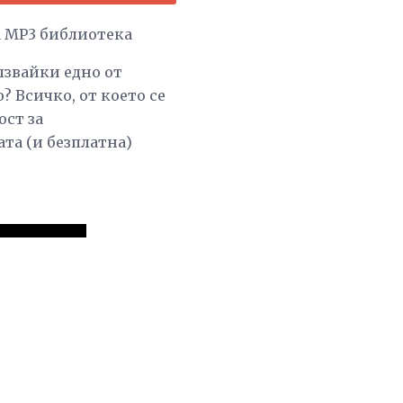
а MP3 библиотека
лзвайки едно от
? Всичко, от което се
ост за
та (и безплатна)