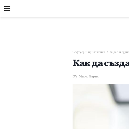
Софтуер и приложения
Видео и ауди
Как да създ
by Марк Харис