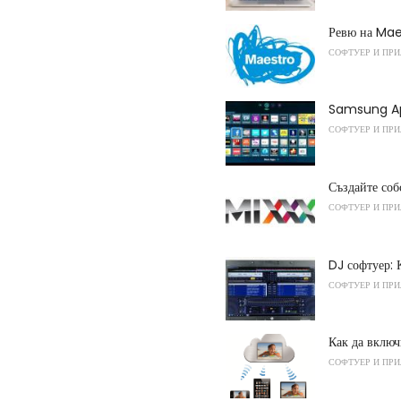
Ревю на Mae
СОФТУЕР И ПР
Samsung App
СОФТУЕР И ПР
Създайте соб
СОФТУЕР И ПР
DJ софтуер:
СОФТУЕР И ПР
Как да включ
СОФТУЕР И ПР