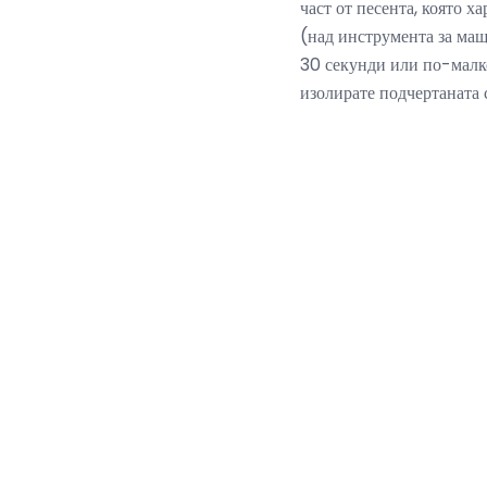
част от песента, която х
(над инструмента за мащ
30 секунди или по-малк
изолирате подчертаната 